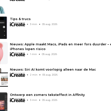
Tips & trucs
3 min
05 aug. 2026
Nieuws: Apple maakt Macs, iPads en meer fors duurder – 
iPhones lopen risico
1 min
05 aug. 2026
Nieuws: Siri AI komt voorlopig alleen naar de Mac
2 min
05 aug. 2026
Ontwerp een zomers teksteffect in Affinity
3 min
05 aug. 2026