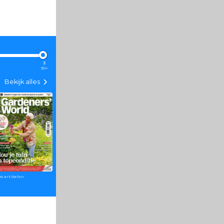
30+
Bekijk alles
646 artikelen
1395 artikelen
94 artikelen
55 artikelen