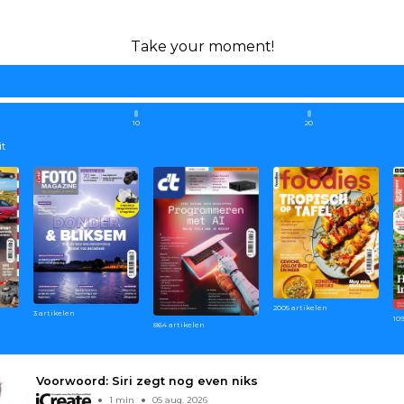
Take your moment!
10
20
it
2005 artikelen
3 artikelen
10
864 artikelen
Voorwoord: Siri zegt nog even niks
1 min
05 aug. 2026